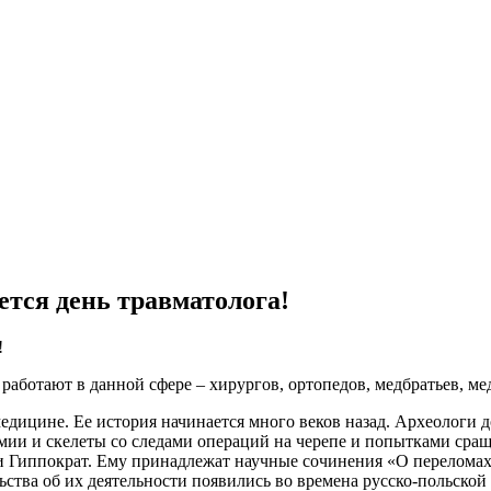
уется день травматолога!
!
работают в данной сфере – хирургов, ортопедов, медбратьев, мед
дицине. Ее история начинается много веков назад. Археологи д
и и скелеты со следами операций на черепе и попытками сращи
 Гиппократ. Ему принадлежат научные сочинения «О переломах» 
ьства об их деятельности появились во времена русско-польской