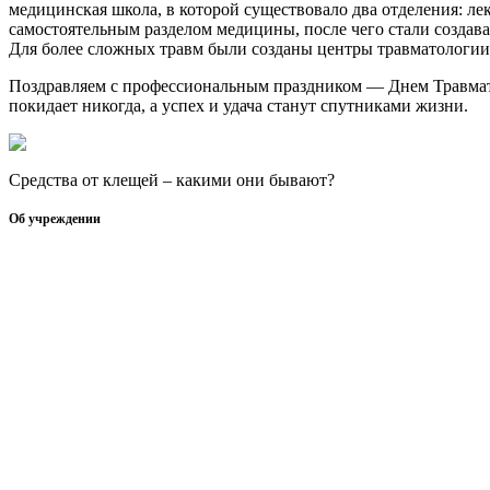
медицинская школа, в которой существовало два отделения: л
самостоятельным разделом медицины, после чего стали создав
Для более сложных травм были созданы центры травматологии.
Поздравляем с профессиональным праздником — Днем Травматол
покидает никогда, а успех и удача станут спутниками жизни.
Средства от клещей – какими они бывают?
Об учреждении
Информация об учреждении
Структура
Обработка персональных данных
График работы учреждения
График приема граждан
Правила внутреннего распорядка
Новости учреждения