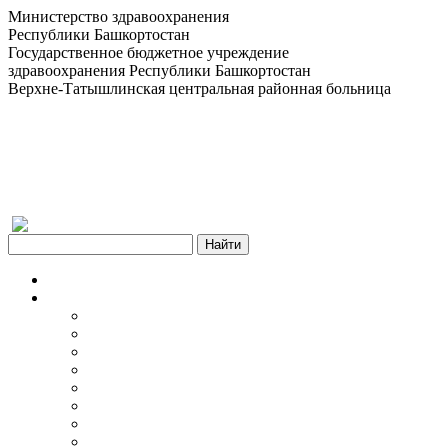
Министерство здравоохранения
Республики Башкортостан
Государственное бюджетное учреждение
здравоохранения Республики Башкортостан
Верхне-Татышлинская центральная районная больница
Версия для слабовидящих
Главная
Об учреждении
Информация об учреждении
Структура
Обработка персональных данных
График работы учреждения
График приема граждан
Правила внутреннего распорядка
Новости учреждения
Объявления