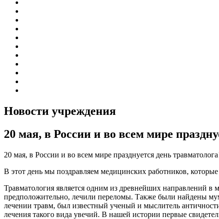
График приема граждан
Правила внутреннего распорядка
Новости учреждения
Объявления
Антикоррупционная деятельность
Устав ГБУЗ РБ Верхне-Татышлинская ЦРБ
Свидетельство о внесении записи в ЕГРЮЛ
Свидетельство о постановке на учет
Выписка из ЕГРЮЛ
Госзадание
Информация по специальной оценке условий труда
Новости учреждения
20 мая, в России и во всем мире праздн
20 мая, в России и во всем мире празднуется день травматолога
В этот день мы поздравляем медицинских работников, которые 
Травматология является одним из древнейших направлений в ме
предположительно, лечили переломы. Также были найдены муми
лечении травм, был известный ученый и мыслитель античности
лечения такого вида увечий. В нашей истории первые свидетел