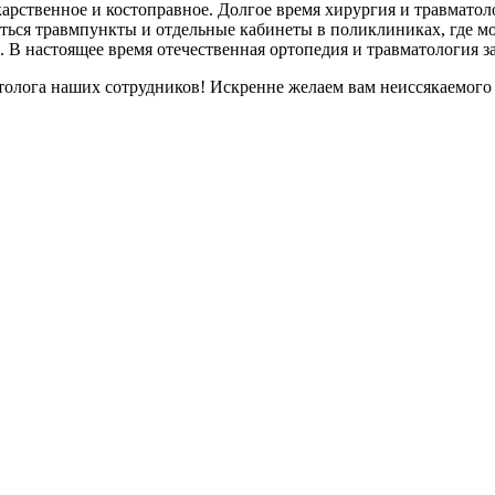
екарственное и костоправное. Долгое время хирургия и травма
аться травмпункты и отдельные кабинеты в поликлиниках, где м
 В настоящее время отечественная ортопедия и травматология з
ога наших сотрудников! Искренне желаем вам неиссякаемого зд