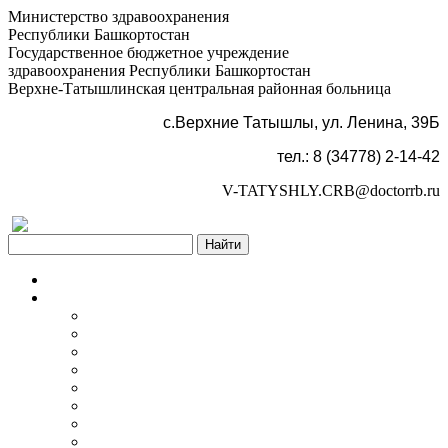
Министерство здравоохранения
Республики Башкортостан
Государственное бюджетное учреждение
здравоохранения Республики Башкортостан
Верхне-Татышлинская центральная районная больница
с.Верхние Татышлы, ул. Ленина, 39Б
тел.: 8 (34778) 2-14-42
V-TATYSHLY.CRB@doctorrb.ru
Версия для слабовидящих
Главная
Об учреждении
Информация об учреждении
Структура
Обработка персональных данных
График работы учреждения
График приема граждан
Правила внутреннего распорядка
Новости учреждения
Объявления