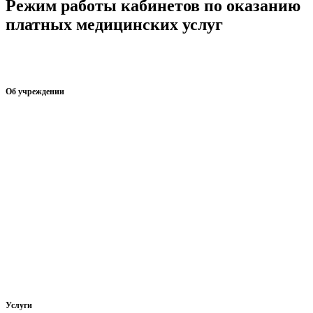
Режим работы кабинетов по оказанию
платных медицинских услуг
Режим работы кабинетов ГБУЗ РБ Верхне-Татышлинская ЦРБ
по оказанию платных медицинских услуг на 2025 г.
Об учреждении
Информация об учреждении
Структура
Обработка персональных данных
График работы учреждения
График приема граждан
Правила внутреннего распорядка
Новости учреждения
Объявления
Услуги