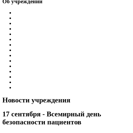
Об учреждении
Информация об учреждении
Структура
Обработка персональных данных
График работы учреждения
График приема граждан
Правила внутреннего распорядка
Новости учреждения
Объявления
Антикоррупционная деятельность
Устав ГБУЗ РБ Верхне-Татышлинская ЦРБ
Свидетельство о внесении записи в ЕГРЮЛ
Свидетельство о постановке на учет
Выписка из ЕГРЮЛ
Госзадание
Информация по специальной оценке условий труда
Новости учреждения
17 сентября - Всемирный день
безопасности пациентов