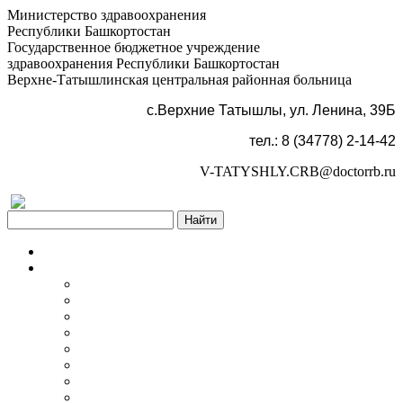
Министерство здравоохранения
Республики Башкортостан
Государственное бюджетное учреждение
здравоохранения Республики Башкортостан
Верхне-Татышлинская центральная районная больница
с.Верхние Татышлы, ул. Ленина, 39Б
тел.: 8 (34778) 2-14-42
V-TATYSHLY.CRB@doctorrb.ru
Версия для слабовидящих
Главная
Об учреждении
Информация об учреждении
Структура
Обработка персональных данных
График работы учреждения
График приема граждан
Правила внутреннего распорядка
Новости учреждения
Объявления