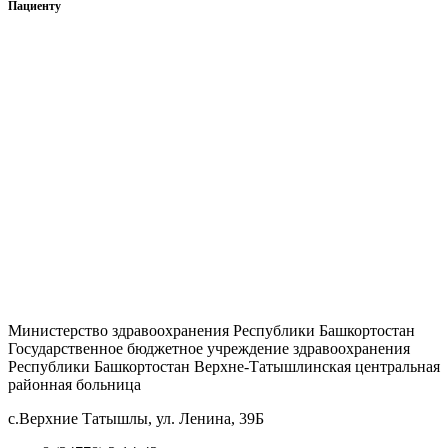
Пациенту
Нормативно-правовые документы
Права и обязанности гражданина
Перечень жизненно необходимых и важнейших
лекарственных препаратов
Сведения о перечнях лекарственных препаратов
Отзывы
Страховые организации
Вопрос — ответ
Министерство здравоохранения Республики Башкортостан
Государственное бюджетное учреждение здравоохранения
Республики Башкортостан Верхне-Татышлинская центральная
районная больница
с.Верхние Татышлы, ул. Ленина, 39Б