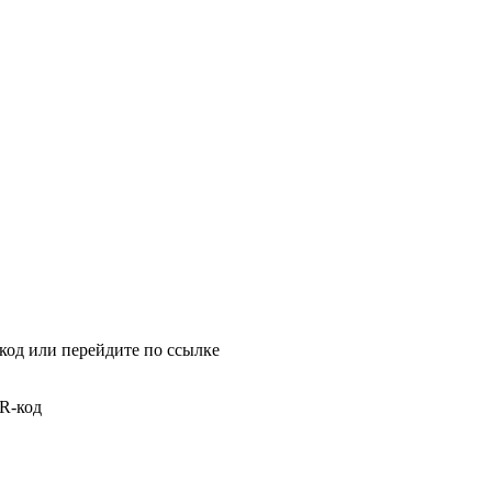
crb.ru
ериод Курбан-байрам и
код или перейдите по ссылке