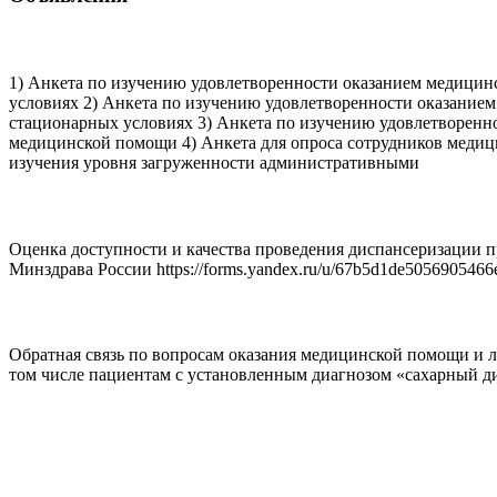
Уважаемые посетители!
1) Анкета по изучению удовлетворенности оказанием медици
условиях 2) Анкета по изучению удовлетворенности оказание
стационарных условиях 3) Анкета по изучению удовлетворенн
медицинской помощи 4) Анкета для опроса сотрудников медиц
изучения уровня загруженности административными
Оценка доступности и качества проведения диспа
Оценка доступности и качества проведения диспансеризац
Минздрава России https://forms.yandex.ru/u/67b5d1de5056905466
Обратная связь по медицинской помощи
Обратная связь по вопросам оказания медицинской помощи и л
том числе пациентам с установленным диагнозом «сахарный д
Все объявления