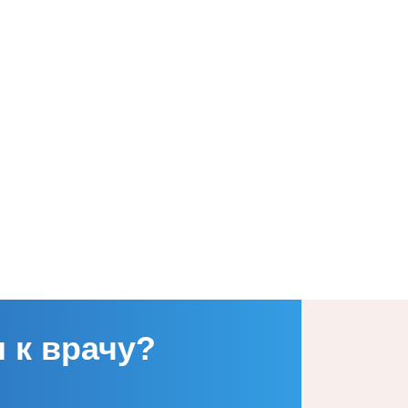
ений по вопросам оплаты труда
я услуг (сайт bus.gov.ru)
тва или денежная компенсация
ктами детского питания
зании медицинской помощи
РБ
нта родственниками
 к врачу?