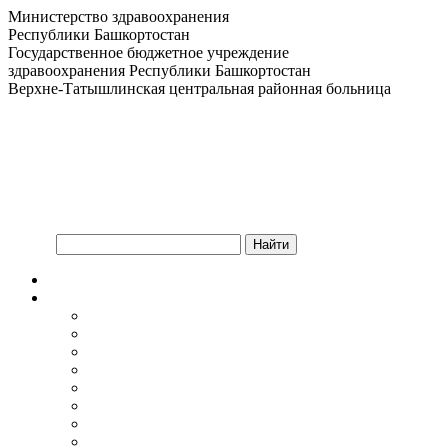
Министерство здравоохранения
Республики Башкортостан
Государственное бюджетное учреждение
здравоохранения Республики Башкортостан
Верхне-Татышлинская центральная районная больница
Версия для слабовидящих
Главная
Об учреждении
Информация об учреждении
Структура
Обработка персональных данных
График работы учреждения
График приема граждан
Правила внутреннего распорядка
Новости учреждения
Объявления