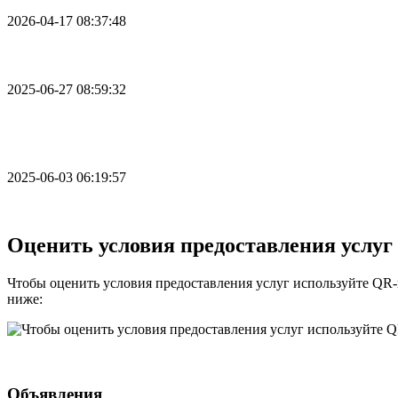
2026-04-17 08:37:48
Социальный ролик прокуратуры РБ для сайта tat
2025-06-27 08:59:32
Режим работы РБ Верхне-Татышлинская ЦРБ в п
Дня России
2025-06-03 06:19:57
Все новости
Оценить условия предоставления услуг
Чтобы оценить условия предоставления услуг используйте QR-
ниже:
https://bus.gov.ru/qrcode/rate/226412
Объявления