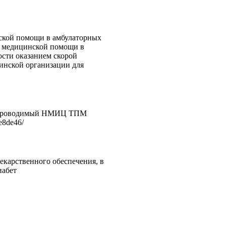
нской помощи в амбулаторных
м медицинской помощи в
ости оказанием скорой
инской организации для
нсеризации
ии проводимый НМИЦ ТПМ
e8de46/
екарственного обеспечения, в
иабет