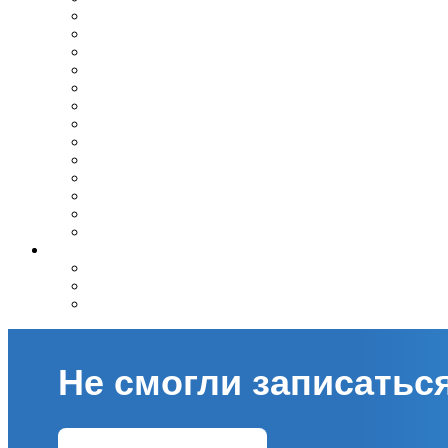
Вопрос — ответ
Полезная информация для пациентов старше 65 лет
"Горячая линия" для работников бюджетных учрежд
Информация по независимой оценке качества оказани
Информация для граждан, делающих выбор: лекарс
Об обеспечении детей в возрасте до трех лет проду
Памятка для граждан о гарантиях бесплатного ока
"Горячая линия" ГБУЗ РБ Верхне-Татышлинской Ц
Маркировка лекарственных препаратов
О работе страховых представителей
Набор социальных услуг
Общие требования к организации посещения пацие
Памятка для беременных
Контакты
Контакты учреждения
Контакты контролирующих организаций
"Горячие линии" по вопросам здравоохранения
Не смогли записаться