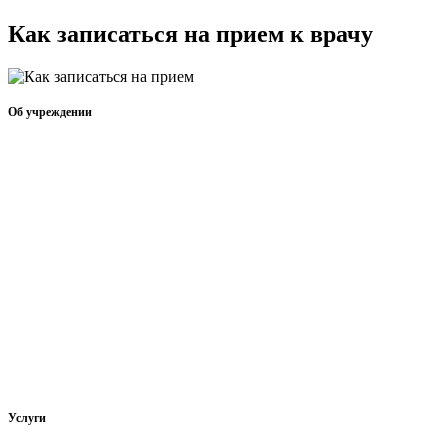
Как записаться на прием к врачу
Об учреждении
Информация об учреждении
Структура
Обработка персональных данных
График работы учреждения
График приема граждан
Правила внутреннего распорядка
Новости учреждения
Объявления
Услуги