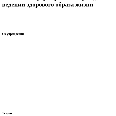
ведении здорового образа жизни
Интерактивное анкетирование по изучению наиболее
эффективных способов информирования граждан о ведении
здорового образа жизни
Об учреждении
Информация об учреждении
Структура
Обработка персональных данных
График работы учреждения
График приема граждан
Правила внутреннего распорядка
Новости учреждения
Объявления
Услуги