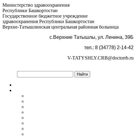
Министерство здравоохранения
Республики Башкортостан
Государственное бюджетное учреждение
здравоохранения Республики Башкортостан
Верхне-Татышлинская центральная районная больница
с.Верхние Татышлы, ул. Ленина, 39Б
тел.: 8 (34778) 2-14-42
V-TATYSHLY.CRB@doctorrb.ru
Версия для слабовидящих
Главная
Об учреждении
Информация об учреждении
Структура
Обработка персональных данных
График работы учреждения
График приема граждан
Правила внутреннего распорядка
Новости учреждения
Объявления