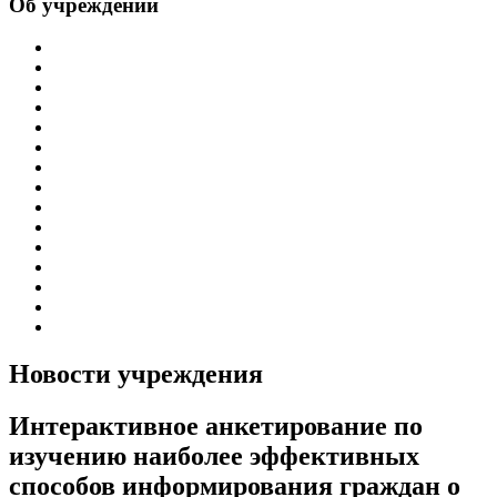
Об учреждении
Информация об учреждении
Структура
Обработка персональных данных
График работы учреждения
График приема граждан
Правила внутреннего распорядка
Новости учреждения
Объявления
Антикоррупционная деятельность
Устав ГБУЗ РБ Верхне-Татышлинская ЦРБ
Свидетельство о внесении записи в ЕГРЮЛ
Свидетельство о постановке на учет
Выписка из ЕГРЮЛ
Госзадание
Информация по специальной оценке условий труда
Новости учреждения
Интерактивное анкетирование по
изучению наиболее эффективных
способов информирования граждан о