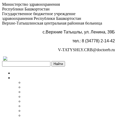
Министерство здравоохранения
Республики Башкортостан
Государственное бюджетное учреждение
здравоохранения Республики Башкортостан
Верхне-Татышлинская центральная районная больница
с.Верхние Татышлы, ул. Ленина, 39Б
тел.: 8 (34778) 2-14-42
V-TATYSHLY.CRB@doctorrb.ru
Версия для слабовидящих
Главная
Об учреждении
Информация об учреждении
Структура
Обработка персональных данных
График работы учреждения
График приема граждан
Правила внутреннего распорядка
Новости учреждения
Объявления