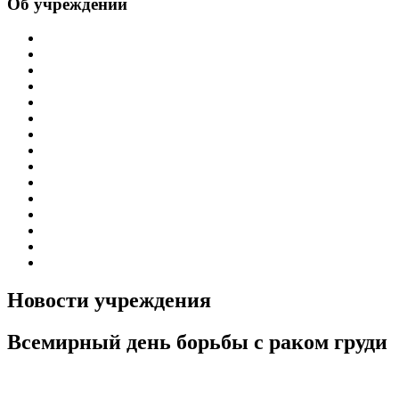
Об учреждении
Информация об учреждении
Структура
Обработка персональных данных
График работы учреждения
График приема граждан
Правила внутреннего распорядка
Новости учреждения
Объявления
Антикоррупционная деятельность
Устав ГБУЗ РБ Верхне-Татышлинская ЦРБ
Свидетельство о внесении записи в ЕГРЮЛ
Свидетельство о постановке на учет
Выписка из ЕГРЮЛ
Госзадание
Информация по специальной оценке условий труда
Новости учреждения
Всемирный день борьбы с раком груди
Профилактика рака молочной железы (памятка для населения)