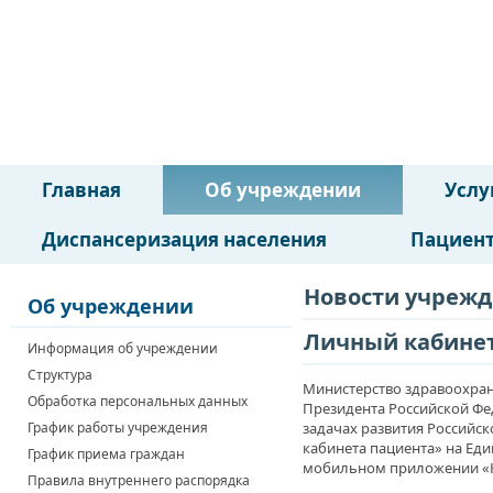
Министерство здравоохранени
Республики Башкортостан
Государственное бюджетное у
здравоохранения Республики 
Верхне-Татышлинская централь
больница
Главная
Об учреждении
Услу
Диспансеризация населения
Пациен
Новости учреж
Об учреждении
Личный кабинет
Информация об учреждении
Структура
Министерство здравоохран
Обработка персональных данных
Президента Российской Фед
График работы учреждения
задачах развития Российс
кабинета пациента» на Еди
График приема граждан
мобильном приложении «К
Правила внутреннего распорядка