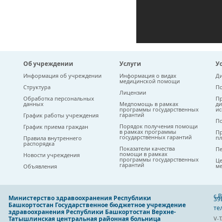
Об учреждении
Услуги
У
Информация об учреждении
Информация о видах
Ди
медицинской помощи
Структура
По
Лицензии
Обработка персональных
Пр
данных
Медпомощь в рамках
ди
программы государственных
ис
гарантий
График работы учреждения
По
Порядок получения помощи
График приема граждан
в рамках программы
Пр
государственных гарантий
пл
Правила внутреннего
распорядка
Показатели качества
Пе
помощи в рамках
Новости учреждения
программы государственных
Це
гарантий
ме
Объявления
с.
Министерство здравоохранения Республики
39
Башкортостан Государственное бюджетное учреждение
тел
здравоохранения Республики Башкортостан Верхне-
Татышлинская центральная районная больница
V-