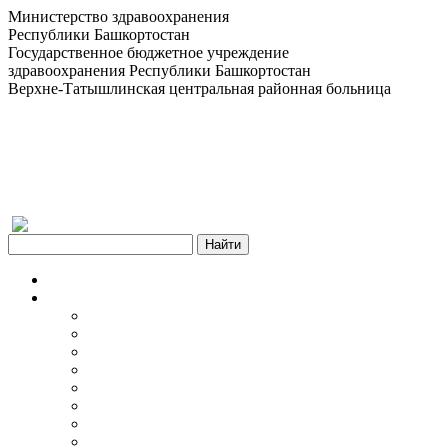
Министерство здравоохранения
Республики Башкортостан
Государственное бюджетное учреждение
здравоохранения Республики Башкортостан
Верхне-Татышлинская центральная районная больница
Версия для слабовидящих
Главная
Об учреждении
Информация об учреждении
Структура
Обработка персональных данных
График работы учреждения
График приема граждан
Правила внутреннего распорядка
Новости учреждения
Объявления