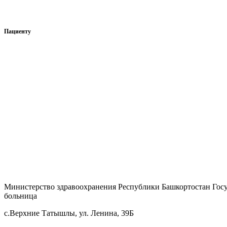
Сведения о доходах, расходах и имуществе руководителя
Пациенту
Нормативно-правовые документы
Права и обязанности гражданина
Перечень жизненно необходимых и важнейших лекарственных
Сведения о перечнях лекарственных препаратов
Отзывы
Страховые организации
Вопрос — ответ
Министерство здравоохранения Республики Башкортостан Гос
больница
с.Верхние Татышлы, ул. Ленина, 39Б