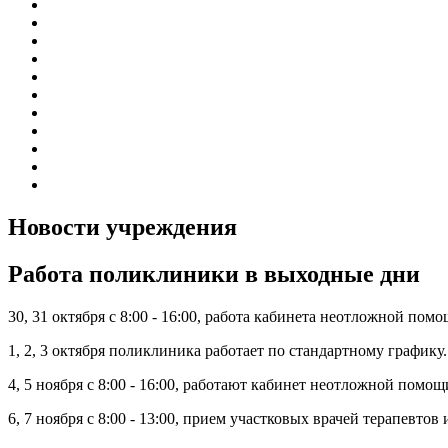
График приема граждан
Правила внутреннего распорядка
Новости учреждения
Объявления
Антикоррупционная деятельность
Устав ГБУЗ РБ Верхне-Татышлинская ЦРБ
Свидетельство о внесении записи в ЕГРЮЛ
Свидетельство о постановке на учет
Выписка из ЕГРЮЛ
Госзадание
Информация по специальной оценке условий труда
Новости учреждения
Работа поликлиники в выходные дни
30, 31 октября с 8:00 - 16:00, работа кабинета неотложной пом
1, 2, 3 октября поликлиника работает по стандартному графику.
4, 5 ноября с 8:00 - 16:00, работают кабинет неотложной помо
6, 7 ноября с 8:00 - 13:00, прием участковых врачей терапевто