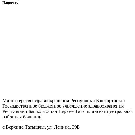
Пациенту
Нормативно-правовые документы
Права и обязанности гражданина
Перечень жизненно необходимых и важнейших
лекарственных препаратов
Сведения о перечнях лекарственных препаратов
Отзывы
Страховые организации
Вопрос — ответ
Министерство здравоохранения Республики Башкортостан
Государственное бюджетное учреждение здравоохранения
Республики Башкортостан Верхне-Татышлинская центральная
районная больница
с.Верхние Татышлы, ул. Ленина, 39Б