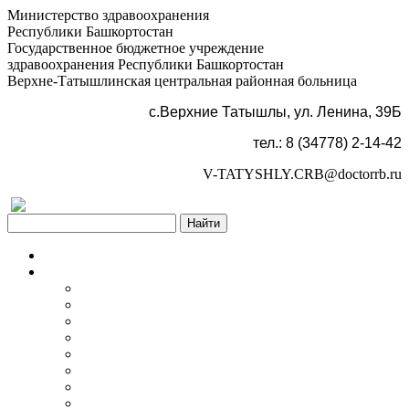
Министерство здравоохранения
Республики Башкортостан
Государственное бюджетное учреждение
здравоохранения Республики Башкортостан
Верхне-Татышлинская центральная районная больница
с.Верхние Татышлы, ул. Ленина, 39Б
тел.: 8 (34778) 2-14-42
V-TATYSHLY.CRB@doctorrb.ru
Версия для слабовидящих
Главная
Об учреждении
Информация об учреждении
Структура
Обработка персональных данных
График работы учреждения
График приема граждан
Правила внутреннего распорядка
Новости учреждения
Объявления