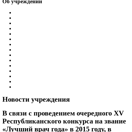
Об учреждении
Информация об учреждении
Структура
Обработка персональных данных
График работы учреждения
График приема граждан
Правила внутреннего распорядка
Новости учреждения
Объявления
Антикоррупционная деятельность
Устав ГБУЗ РБ Верхне-Татышлинская ЦРБ
Свидетельство о внесении записи в ЕГРЮЛ
Свидетельство о постановке на учет
Выписка из ЕГРЮЛ
Госзадание
Информация по специальной оценке условий труда
Новости учреждения
В связи с проведением очередного XV
Республиканского конкурса на звание
«Лучший врач года» в 2015 году, в