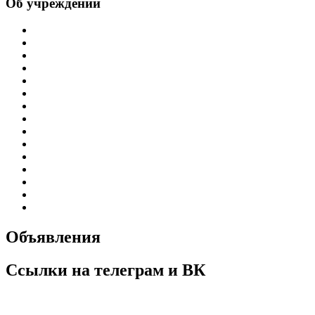
Об учреждении
Информация об учреждении
Структура
Обработка персональных данных
График работы учреждения
График приема граждан
Правила внутреннего распорядка
Новости учреждения
Объявления
Антикоррупционная деятельность
Устав ГБУЗ РБ Верхне-Татышлинская ЦРБ
Свидетельство о внесении записи в ЕГРЮЛ
Свидетельство о постановке на учет
Выписка из ЕГРЮЛ
Госзадание
Информация по специальной оценке условий труда
Объявления
Ссылки на телеграм и ВК
ГБУЗ РБ Верхне-Татышлинская ЦРБ в VK