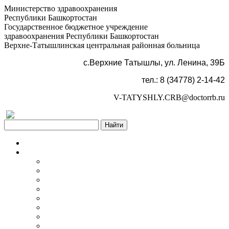
Министерство здравоохранения
Республики Башкортостан
Государственное бюджетное учреждение
здравоохранения Республики Башкортостан
Верхне-Татышлинская центральная районная больница
с.Верхние Татышлы, ул. Ленина, 39Б
тел.: 8 (34778) 2-14-42
V-TATYSHLY.CRB@doctorrb.ru
Версия для слабовидящих
Главная
Об учреждении
Информация об учреждении
Структура
Обработка персональных данных
График работы учреждения
График приема граждан
Правила внутреннего распорядка
Новости учреждения
Объявления