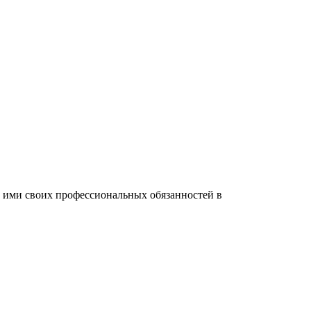
и и выявления возможных путей оптимизации рабочего
ие ими своих профессиональных обязанностей в
 ими своих профессиональных обязанностей в