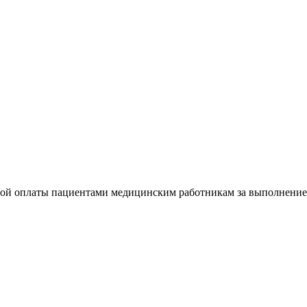
медицинской помощи
ля изучения уровня загруженности административными задачам
льной оплаты пациентами медицинским работникам за выполнен
ной оплаты пациентами медицинским работникам за выполнение