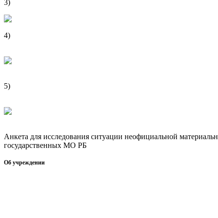
3)
Анкета по изучению удовлетворенности оказанием скорой 
4)
Анкета для опроса сотрудников медицинской организации д
процесса
5)
Анкета для исследования ситуации неофициальной материа
государственных МО РБ
Анкета для исследования ситуации неофициальной материаль
государственных МО РБ
Об учреждении
Информация об учреждении
Структура
Обработка персональных данных