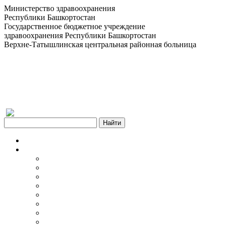
Министерство здравоохранения
Республики Башкортостан
Государственное бюджетное учреждение
здравоохранения Республики Башкортостан
Верхне-Татышлинская центральная районная больница
Версия для слабовидящих
Главная
Об учреждении
Информация об учреждении
Структура
Обработка персональных данных
График работы учреждения
График приема граждан
Правила внутреннего распорядка
Новости учреждения
Объявления