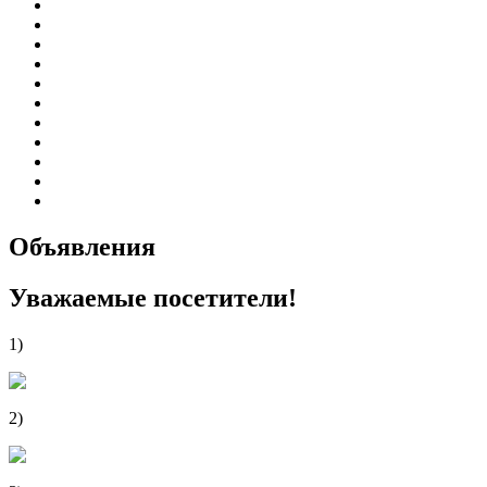
График приема граждан
Правила внутреннего распорядка
Новости учреждения
Объявления
Антикоррупционная деятельность
Устав ГБУЗ РБ Верхне-Татышлинская ЦРБ
Свидетельство о внесении записи в ЕГРЮЛ
Свидетельство о постановке на учет
Выписка из ЕГРЮЛ
Госзадание
Информация по специальной оценке условий труда
Объявления
Уважаемые посетители!
1)
Анкета по изучению удовлетворенности оказанием медицин
2)
Анкета по изучению удовлетворенности оказанием медицин