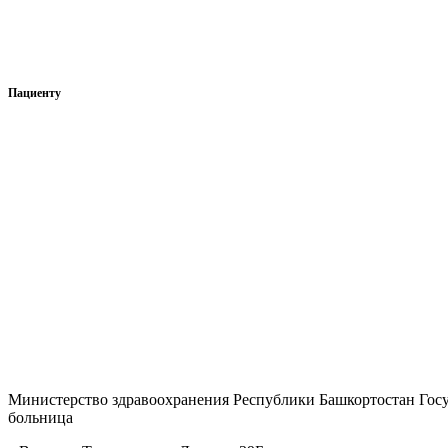
Вакансии
Сведения о доходах, расходах и имуществе руководителя
Пациенту
Нормативно-правовые документы
Права и обязанности гражданина
Перечень жизненно необходимых и важнейших лекарственных
Сведения о перечнях лекарственных препаратов
Отзывы
Страховые организации
Вопрос — ответ
Министерство здравоохранения Республики Башкортостан Гос
больница