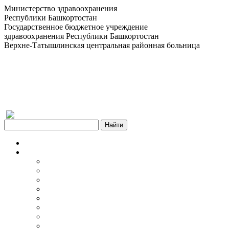
Министерство здравоохранения
Республики Башкортостан
Государственное бюджетное учреждение
здравоохранения Республики Башкортостан
Верхне-Татышлинская центральная районная больница
Версия для слабовидящих
Главная
Об учреждении
Информация об учреждении
Структура
Обработка персональных данных
График работы учреждения
График приема граждан
Правила внутреннего распорядка
Новости учреждения
Объявления