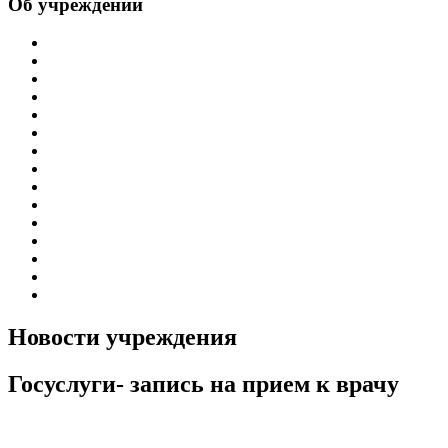
Об учреждении
Информация об учреждении
Структура
Обработка персональных данных
График работы учреждения
График приема граждан
Правила внутреннего распорядка
Новости учреждения
Объявления
Антикоррупционная деятельность
Устав ГБУЗ РБ Верхне-Татышлинская ЦРБ
Свидетельство о внесении записи в ЕГРЮЛ
Свидетельство о постановке на учет
Выписка из ЕГРЮЛ
Госзадание
Информация по специальной оценке условий труда
Новости учреждения
Госуслуги- запись на прием к врачу
Госуслуги- как записаться на прием к врачу