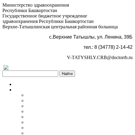
Министерство здравоохранения
Республики Башкортостан
Государственное бюджетное учреждение
здравоохранения Республики Башкортостан
Верхне-Татышлинская центральная районная больница
с.Верхние Татышлы, ул. Ленина, 39Б
тел.: 8 (34778) 2-14-42
V-TATYSHLY.CRB@doctorrb.ru
Версия для слабовидящих
Главная
Об учреждении
Информация об учреждении
Структура
Обработка персональных данных
График работы учреждения
График приема граждан
Правила внутреннего распорядка
Новости учреждения
Объявления