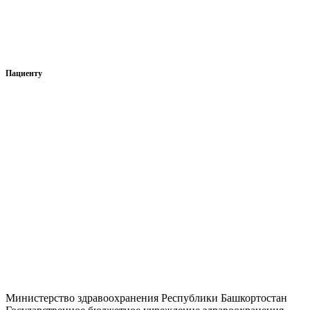
График приема специалистов
Вакансии
Сведения о доходах, расходах и имуществе руководителя
Пациенту
Нормативно-правовые документы
Права и обязанности гражданина
Перечень жизненно необходимых и важнейших
лекарственных препаратов
Сведения о перечнях лекарственных препаратов
Отзывы
Страховые организации
Вопрос — ответ
Министерство здравоохранения Республики Башкортостан