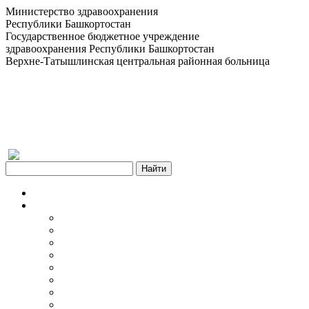
Министерство здравоохранения
Республики Башкортостан
Государственное бюджетное учреждение
здравоохранения Республики Башкортостан
Верхне-Татышлинская центральная районная больница
Версия для слабовидящих
Главная
Об учреждении
Информация об учреждении
Структура
Обработка персональных данных
График работы учреждения
График приема граждан
Правила внутреннего распорядка
Новости учреждения
Объявления