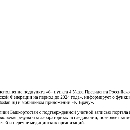
сполнение подпункта «б» пункта 4 Указа Президента Российской
ийской Федерации на период до 2024 года», информирует о фун
tostan.ru) и мобильном приложении «К-Врачу».
ики Башкортостан с подтвержденной учетной записью портала г
включая результаты лабораторных исследований, позволяет запис
рачей и перечне медицинских организаций.