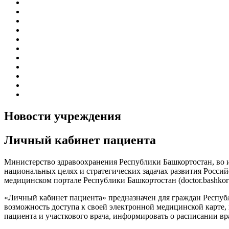
График приема граждан
Правила внутреннего распорядка
Новости учреждения
Объявления
Антикоррупционная деятельность
Устав ГБУЗ РБ Верхне-Татышлинская ЦРБ
Свидетельство о внесении записи в ЕГРЮЛ
Свидетельство о постановке на учет
Выписка из ЕГРЮЛ
Госзадание
Информация по специальной оценке условий труда
Новости учреждения
Личный кабинет пациента
Министерство здравоохранения Республики Башкортостан, во и
национальных целях и стратегических задачах развития Росс
медицинском портале Республики Башкортостан (doctor.bashkor
«Личный кабинет пациента» предназначен для граждан Республ
возможность доступа к своей электронной медицинской карте, 
пациента и участкового врача, информировать о расписании в