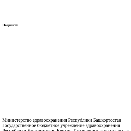
Вакансии
Сведения о доходах, расходах и имуществе руководителя
Пациенту
Нормативно-правовые документы
Права и обязанности гражданина
Перечень жизненно необходимых и важнейших
лекарственных препаратов
Сведения о перечнях лекарственных препаратов
Отзывы
Страховые организации
Вопрос — ответ
Министерство здравоохранения Республики Башкортостан
Государственное бюджетное учреждение здравоохранения
Республики Башкортостан Верхне-Татышлинская центральная