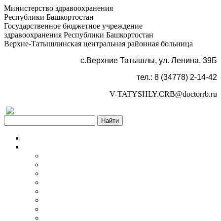
Министерство здравоохранения
Республики Башкортостан
Государственное бюджетное учреждение
здравоохранения Республики Башкортостан
Верхне-Татышлинская центральная районная больница
с.Верхние Татышлы, ул. Ленина, 39Б
тел.: 8 (34778) 2-14-42
V-TATYSHLY.CRB@doctorrb.ru
Версия для слабовидящих
Главная
Об учреждении
Информация об учреждении
Структура
Обработка персональных данных
График работы учреждения
График приема граждан
Правила внутреннего распорядка
Новости учреждения
Объявления