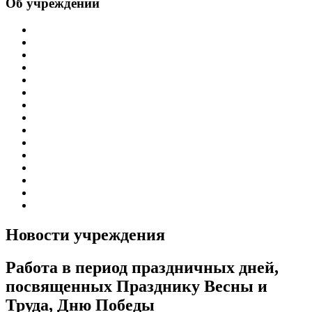
Об учреждении
Информация об учреждении
Структура
Обработка персональных данных
График работы учреждения
График приема граждан
Правила внутреннего распорядка
Новости учреждения
Объявления
Антикоррупционная деятельность
Устав ГБУЗ РБ Верхне-Татышлинская ЦРБ
Свидетельство о внесении записи в ЕГРЮЛ
Свидетельство о постановке на учет
Выписка из ЕГРЮЛ
Госзадание
Информация по специальной оценке условий труда
Новости учреждения
Работа в период праздничных дней,
посвященных Празднику Весны и
Труда, Дню Победы