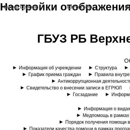
Настройки отображени
Размер шрифта:
Цвета сайта
И
ГБУЗ РБ Верхн
О
Информация об учреждении
Структура
График приема граждан
Правила внутре
Антикоррупционная деятельност
Свидетельство о внесении записи в ЕГРЮЛ
Госзадание
Информа
Информация о видах
Медпомощь в рамках 
Порядок получения помощи в
Показатели качества помощи в рамках прогр