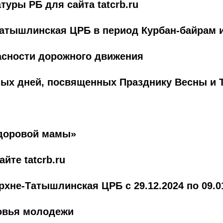
уры РБ для сайта tatcrb.ru
атышлинская ЦРБ в период Курбан-байрам 
асности дорожного движения
ных дней, посвященных Празднику Весны и 
здоровой мамы»
йте tatcrb.ru
хне-Татышлинская ЦРБ с 29.12.2024 по 09.01
овья молодежи