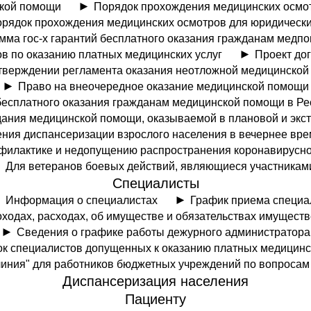
кой помощи
Порядок прохождения медицинских осмот
рядок прохождения медицинских осмотров для юридически
мма гос-х гарантий бесплатного оказания гражданам медп
в по оказанию платных медицинских услуг
Проект до
тверждении регламента оказания неотложной медицинско
Право на внеочередное оказание медицинской помощи
бесплатного оказания гражданам медицинской помощи в Р
ания медицинской помощи, оказываемой в плановой и экс
ния диспансеризации взрослого населения в вечернее вр
филактике и недопущению распространения коронавирусн
Для ветеранов боевых действий, являющиеся участникам
Специалисты
Информация о специалистах
График приема специа
ходах, расходах, об имуществе и обязательствах имуществ
Сведения о графике работы дежурного администратора
к специалистов допущенных к оказанию платных медицинск
линия" для работников бюджетных учреждений по вопросам
Диспансеризация населения
Пациенту