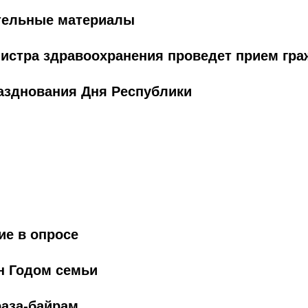
тельные материалы
нистра здравоохранения проведет прием гр
азднования Дня Республики
ие в опросе
н Годом семьи
раза-байрам