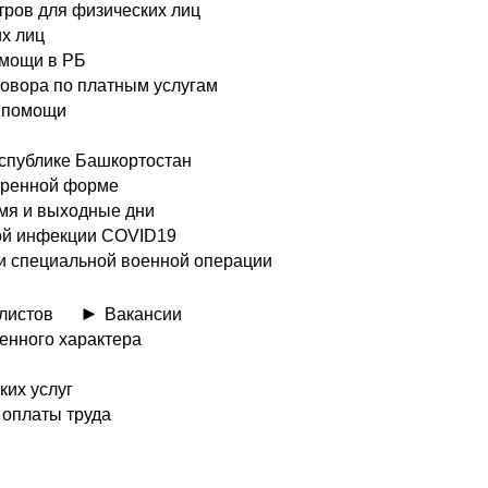
ров для физических лиц
х лиц
омощи в РБ
говора по платным услугам
й помощи
еспублике Башкортостан
тренной форме
емя и выходные дни
ой инфекции COVID19
и специальной военной операции
листов
Вакансии
енного характера
их услуг
 оплаты труда