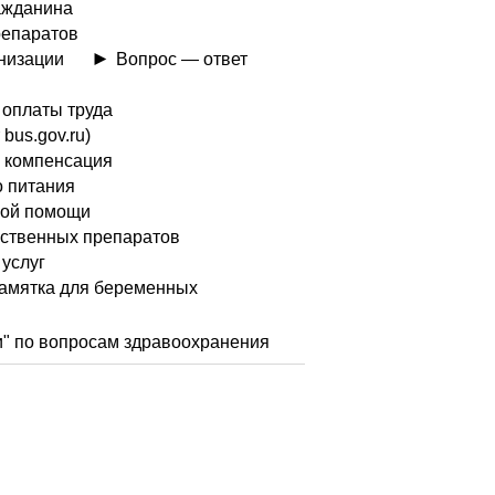
ажданина
репаратов
низации
Вопрос — ответ
 оплаты труда
bus.gov.ru)
 компенсация
о питания
кой помощи
рственных препаратов
услуг
амятка для беременных
и" по вопросам здравоохранения