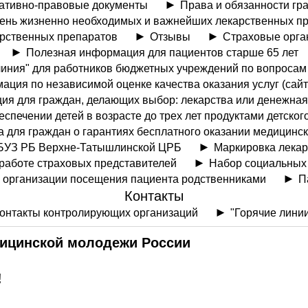
ативно-правовые документы
Права и обязанности гр
ень жизненно необходимых и важнейших лекарственных п
арственных препаратов
Отзывы
Страховые орга
Полезная информация для пациентов старше 65 лет
линия" для работников бюджетных учреждений по вопросам
ция по независимой оценке качества оказания услуг (сайт 
я для граждан, делающих выбор: лекарства или денежная
еспечении детей в возрасте до трех лет продуктами детског
 для граждан о гарантиях бесплатного оказании медицинс
ГБУЗ РБ Верхне-Татышлинской ЦРБ
Маркировка лека
работе страховых представителей
Набор социальных 
 организации посещения пациента родственниками
П
Контакты
онтакты контролирующих организаций
"Горячие лини
ицинской молодежи России
!