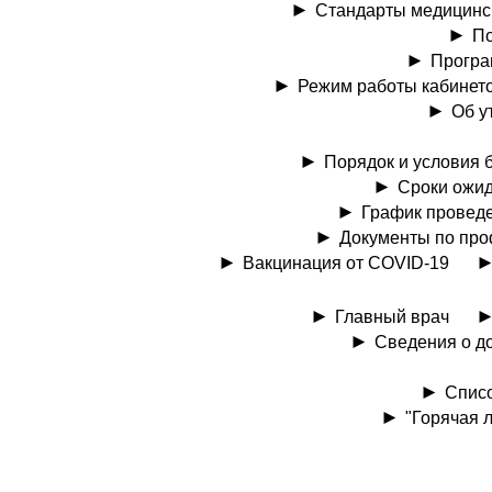
Стандарты медицинс
По
Програ
Режим работы кабинето
Об у
Порядок и условия 
Сроки ожид
График проведе
Документы по про
Вакцинация от COVID-19
Главный врач
Сведения о до
Списо
"Горячая 