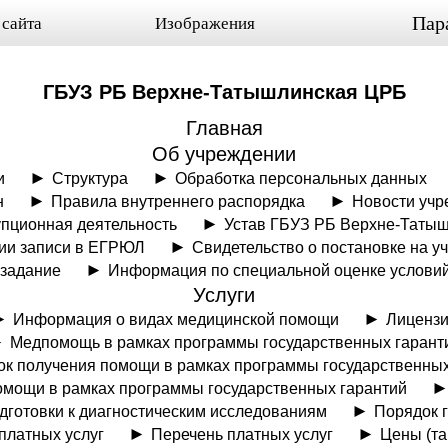
Пар
 сайта
Изображения
ГБУЗ РБ Верхне-Татышлинская ЦРБ
Главная
Об учреждении
и
Структура
Обработка персональных данных
н
Правила внутреннего распорядка
Новости учр
пционная деятельность
Устав ГБУЗ РБ Верхне-Таты
нии записи в ЕГРЮЛ
Свидетельство о постановке на уч
сзадание
Информация по специальной оценке условий
Услуги
Информация о видах медицинской помощи
Лиценз
Медпомощь в рамках программы государственных гарант
к получения помощи в рамках программы государственных
омощи в рамках программы государственных гарантий
дготовки к диагностическим исследованиям
Порядок 
платных услуг
Перечень платных услуг
Цены (та