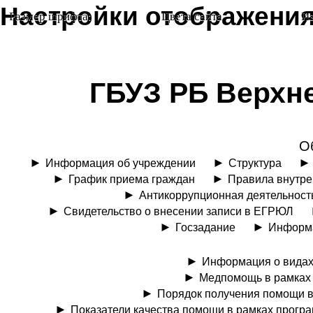
Настройки отображени
Размер шрифта:
Цвета сайта
И
ГБУЗ РБ Верхн
О
Информация об учреждении
Структура
График приема граждан
Правила внутре
Антикоррупционная деятельност
Свидетельство о внесении записи в ЕГРЮЛ
Госзадание
Информа
Информация о видах
Медпомощь в рамках 
Порядок получения помощи в
Показатели качества помощи в рамках прогр